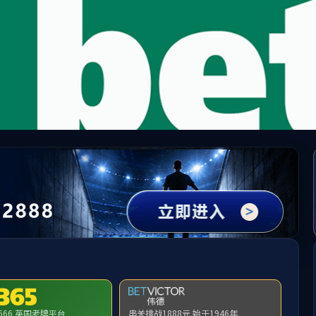
003no1-中国)线路检测中心|Offici
人才培养
科学研究
社会服务
党群工作
学