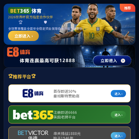
******
bwin·必赢(3003no1-中国)线
路检测中心|Official website
首 页
学院概况
师资队伍