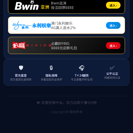
通知公告
发布时间： 2025 版权所有：
中国共产党第
团学动态
十九届六中全会精
研究会特此于十教
班团风采
学们全面系统学习
大学生中宣团
未来教育家志愿者协会
思政研究会
青马剧社