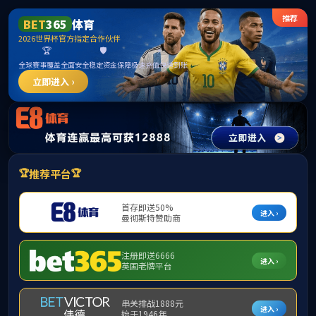
******
bwin·必赢(3003no1-中国)线路检测
中心|Official website
首 页
学院概况
师资队伍