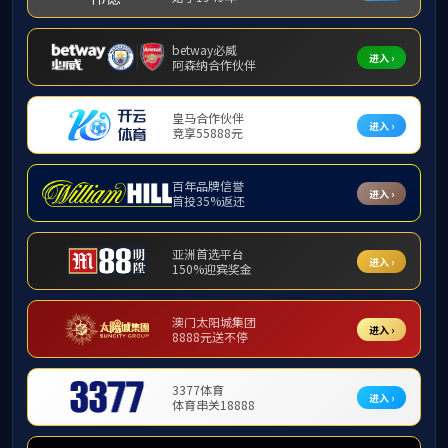
大学生中宣团
学生事务
规章制度
通知公告