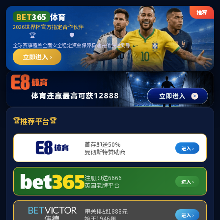
******
bwin·必赢(3003no1-中国)线
路检测中心|Official website
首 页
学院概况
师资队伍