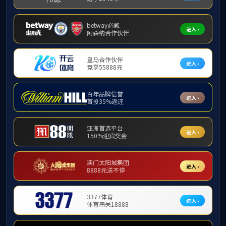
党员发展
党群工作
组织机构
中共必赢3003n
中共必赢3003n
党建动态