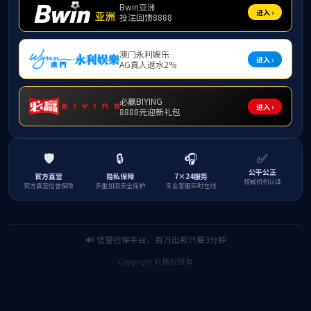
学院党委召开党纪
党员发展
学院党委召开党纪
党风廉政
必赢3003no1
必赢3003no1
专题教育
学院举行2024年
工会之家
必赢3003no1
必赢3003no1
必赢3003no1
学院举行2024年
必赢3003no1